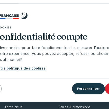
OOKIES
confidentialité compte
Garantie jusqu'à 10 an
urs Tarifs Garantis
Sur ensemble matelas + 
marque
des cookies pour faire fonctionner le site, mesurer l’audien
votre expérience. Vous pouvez accepter, refuser ou choisir
tout moment.
tre politique des cookies
BOUTIQUE
CONSEIL
Personnaliser
Matelas
Guide du sommeil
Sommiers & coffres
Choisir sa fermeté
Têtes de lit
Tailles & dimensions