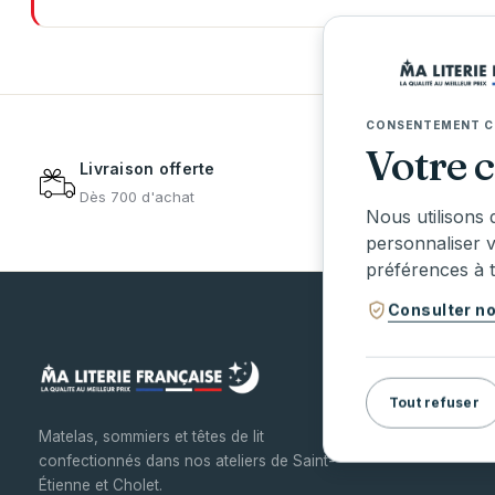
CONSENTEMENT C
Votre 
Livraison offerte
Meille
Dès 700 d'achat
Nous utilisons 
personnaliser 
préférences à 
Consulter no
Tout refuser
Matelas, sommiers et têtes de lit
confectionnés dans nos ateliers de Saint-
Étienne et Cholet.