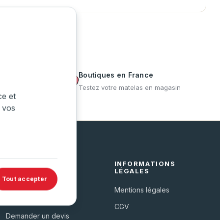
s
Boutiques en France
sommier même
Testez votre matelas en magasin
ce et
 vos
SERVICES
INFORMATIONS
LÉGALES
Tout accepter
Livraison & installation
Mentions légales
Nos boutiques
CGV
Demander un devis