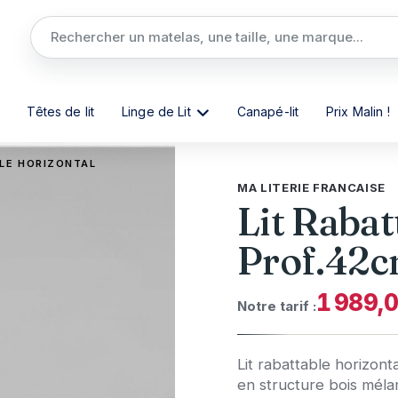
Têtes de lit
Linge de Lit
Canapé-lit
Prix Malin !
BLE HORIZONTAL
MA LITERIE FRANCAISE
Lit Rabat
Prof.42
1 989,
Notre tarif :
Lit rabattable horizon
en structure bois mél