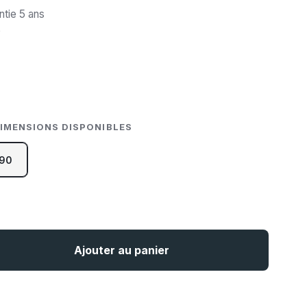
anisme à vérins de 1200 New…
ntie 5 ans
e
DIMENSIONS DISPONIBLES
90
Ajouter au panier