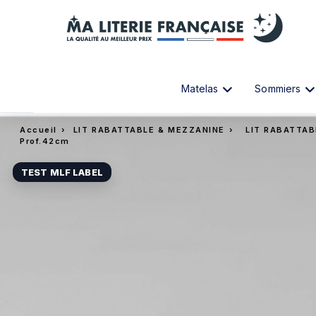
Matelas
Sommiers
Accueil
›
LIT RABATTABLE & MEZZANINE
›
LIT RABATTA
Prof.42cm
TEST MLF LABEL