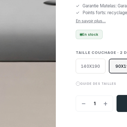
libérer la pièce. Méc
Garantie Matelas: Gara
Points forts: recyclag
En savoir plus...
En stock
TAILLE COUCHAGE · 2 
140X190
90X1
GUIDE DES TAILLES
−
+
1