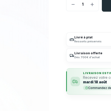
−
+
1
Livré à plat
Ressorts préservés
Livraison offerte
Dès 700€ d'achat
LIVRAISON ESTI
Recevez votre 
mardi 18 août
Commandez dema