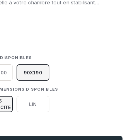
uelle à votre chambre tout en stabilisant
elas. Sa structure robuste de 15 cm …
e
 DISPONIBLES
200
90X190
IMENSIONS DISPONIBLES
S
LIN
CITE