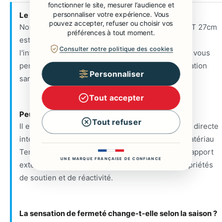
fonctionner le site, mesurer l’audience et
personnaliser votre expérience. Vous
Le matelas est-il livré roulé ?
pouvez accepter, refuser ou choisir vos
Non, le MATELAS TEMPUR PRO PLUS COOLQUILT 27cm
préférences à tout moment.
est toujours livré à plat. Cette méthode préserve
Consulter notre politique des cookies
l'intégrité des cellules de la mémoire de forme et vous
permet de l'utiliser immédiatement après l'installation
Personnaliser
sans attendre qu'il reprenne sa forme.
Tout accepter
Peut-on utiliser une couverture chauffante ?
Tout refuser
Il est déconseillé d'utiliser une source de chaleur directe
intense comme une couverture chauffante. Le matériau
Tempur réagit déjà à votre chaleur naturelle ; un apport
UNE MARQUE FRANÇAISE DE CONFIANCE
externe pourrait altérer temporairement ses propriétés
de soutien et de réactivité.
La sensation de fermeté change-t-elle selon la saison ?