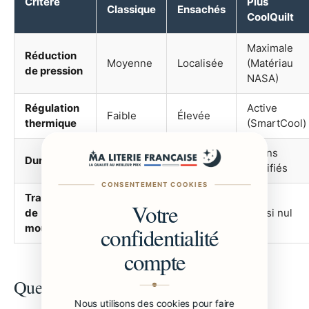
Critère
Plus
Classique
Ensachés
CoolQuilt
Maximale
Réduction
Moyenne
Localisée
(Matériau
de pression
NASA)
Régulation
Active
Faible
Élevée
thermique
(SmartCool)
10 ans
Durabilité
5-7 ans
8-10 ans
certifiés
CONSENTEMENT COOKIES
Transfert
Votre
de
Présent
Modéré
Quasi nul
mouvement
confidentialité
compte
Questions Fréquentes
Nous utilisons des cookies pour faire